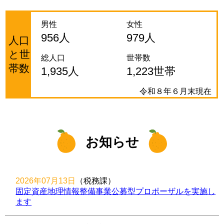
男性
女性
956人
979人
人口
と世
総人口
世帯数
帯数
1,935人
1,223世帯
令和８年６月末現在
お知らせ
2026年07月13日
（税務課
）
固定資産地理情報整備事業公募型プロポーザルを実施し
ます