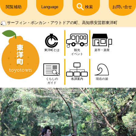
閲覧補助
Language
検索
お問い合せ
サーフィン・ポンカン・アウトドアの町、高知県安芸郡東洋町
東洋町とは
観光
楽市・楽座
イベント
くらしの
各課案内
現在の波
ガイド