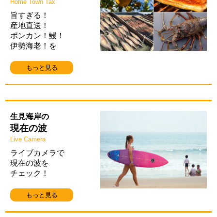
Home Town Tax
旨すぎる！
産地直送！
ポンカン！鰻！
伊勢海老！を
もっと見る
生見海岸の
現在の波
Live Camera
ライブカメラで
現在の波を
チェック！
もっと見る