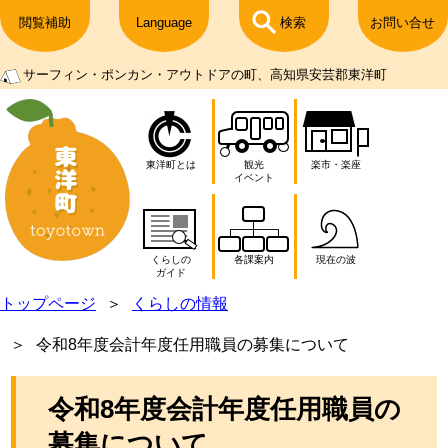
閲覧補助
Language
検索
お問い合せ
サーフィン・ポンカン・アウトドアの町、高知県安芸郡東洋町
東洋町とは
観光
楽市・楽座
イベント
くらしの
各課案内
現在の波
ガイド
トップページ
くらしの情報
令和8年度会計年度任用職員の募集について
令和8年度会計年度任用職員の
募集について