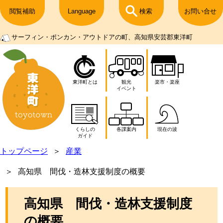
閲覧補助
Language
検索
お問い合せ
サーフィン・ポンカン・アウトドアの町、高知県安芸郡東洋町
東洋町とは
観光
楽市・楽座
イベント
くらしの
各課案内
現在の波
ガイド
トップページ
産業
高知県 間伐・造林支援制度の概要
高知県 間伐・造林支援制度
の概要