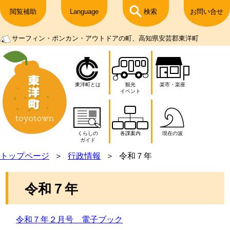
閲覧補助
Language
検索
お問い合せ
サーフィン・ポンカン・アウトドアの町、高知県安芸郡東洋町
東洋町とは
観光
楽市・楽座
イベント
くらしの
各課案内
現在の波
ガイド
トップページ
行政情報
令和７年
令和７年
令和７年２月号 電子ブック