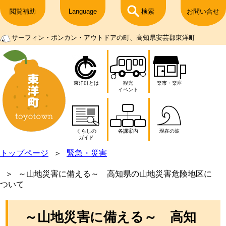
閲覧補助
Language
検索
お問い合せ
サーフィン・ポンカン・アウトドアの町、高知県安芸郡東洋町
東洋町とは
観光
楽市・楽座
イベント
くらしの
各課案内
現在の波
ガイド
トップページ
緊急・災害
～山地災害に備える～ 高知県の山地災害危険地区に
ついて
～山地災害に備える～ 高知