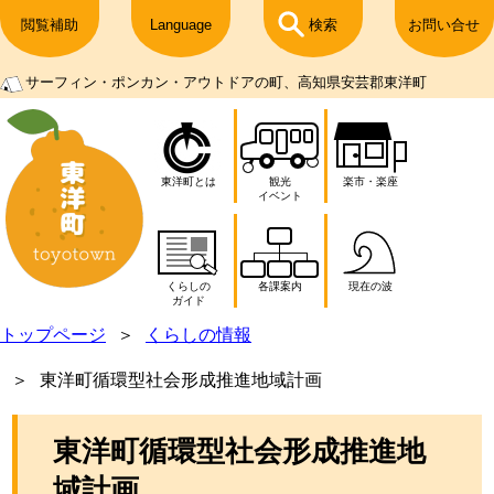
閲覧補助
Language
検索
お問い合せ
サーフィン・ポンカン・アウトドアの町、高知県安芸郡東洋町
東洋町とは
観光
楽市・楽座
イベント
くらしの
各課案内
現在の波
ガイド
トップページ
くらしの情報
東洋町循環型社会形成推進地域計画
東洋町循環型社会形成推進地
域計画