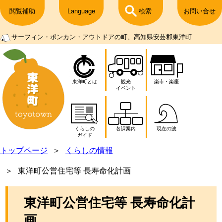
閲覧補助
Language
検索
お問い合せ
サーフィン・ポンカン・アウトドアの町、高知県安芸郡東洋町
東洋町とは
観光
楽市・楽座
イベント
くらしの
各課案内
現在の波
ガイド
トップページ
くらしの情報
東洋町公営住宅等 長寿命化計画
東洋町公営住宅等 長寿命化計
画