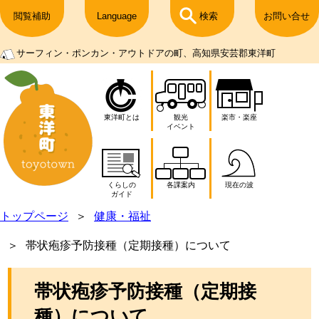
閲覧補助
Language
検索
お問い合せ
サーフィン・ポンカン・アウトドアの町、高知県安芸郡東洋町
東洋町とは
観光
楽市・楽座
イベント
くらしの
各課案内
現在の波
ガイド
トップページ
健康・福祉
帯状疱疹予防接種（定期接種）について
帯状疱疹予防接種（定期接
種）について