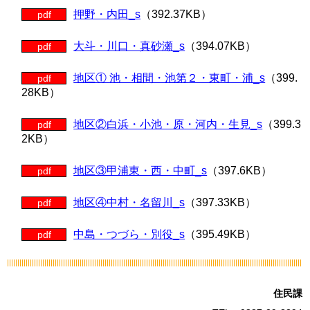
押野・内田_s
（392.37KB）
pdf
大斗・川口・真砂瀬_s
（394.07KB）
pdf
地区① 池・相間・池第２・東町・浦_s
（399.
pdf
28KB）
地区②白浜・小池・原・河内・生見_s
（399.3
pdf
2KB）
地区③甲浦東・西・中町_s
（397.6KB）
pdf
地区④中村・名留川_s
（397.33KB）
pdf
中島・つづら・別役_s
（395.49KB）
pdf
住民課