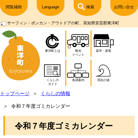
閲覧補助
Language
検索
お問い合せ
サーフィン・ポンカン・アウトドアの町、高知県安芸郡東洋町
東洋町とは
観光
楽市・楽座
イベント
くらしの
各課案内
現在の波
ガイド
トップページ
くらしの情報
令和７年度ゴミカレンダー
令和７年度ゴミカレンダー