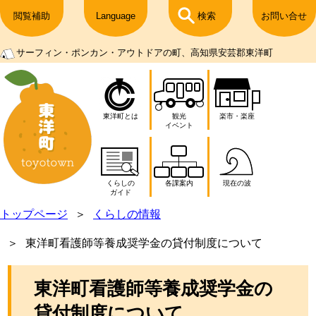
閲覧補助
Language
検索
お問い合せ
サーフィン・ポンカン・アウトドアの町、高知県安芸郡東洋町
東洋町とは
観光
楽市・楽座
イベント
くらしの
各課案内
現在の波
ガイド
トップページ
くらしの情報
東洋町看護師等養成奨学金の貸付制度について
東洋町看護師等養成奨学金の
貸付制度について