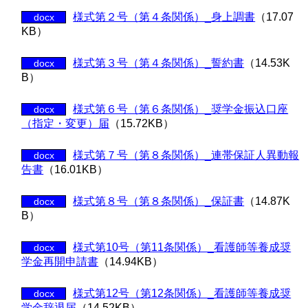
様式第２号（第４条関係）_身上調書
（17.07
docx
KB）
様式第３号（第４条関係）_誓約書
（14.53K
docx
B）
様式第６号（第６条関係）_奨学金振込口座
docx
（指定・変更）届
（15.72KB）
様式第７号（第８条関係）_連帯保証人異動報
docx
告書
（16.01KB）
様式第８号（第８条関係）_保証書
（14.87K
docx
B）
様式第10号（第11条関係）_看護師等養成奨
docx
学金再開申請書
（14.94KB）
様式第12号（第12条関係）_看護師等養成奨
docx
学金辞退届
（14.52KB）