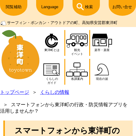
閲覧補助
Language
検索
お問い合せ
サーフィン・ポンカン・アウトドアの町、高知県安芸郡東洋町
東洋町とは
観光
楽市・楽座
イベント
くらしの
各課案内
現在の波
ガイド
トップページ
くらしの情報
スマートフォンから東洋町の行政・防災情報アプリを
活用しませんか？
スマートフォンから東洋町の