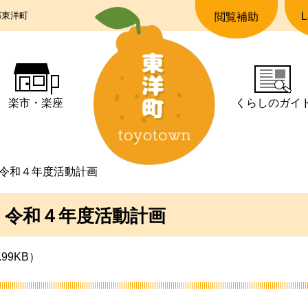
郡東洋町
L
閲覧補助
楽市・楽座
くらしの
ガイ
令和４年度活動計画
 令和４年度活動計画
.99KB）