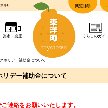
郡東洋町
L
閲覧補助
楽市・楽座
くらしの
ガイ
グホリデー補助金について
ホリデー補助金について
】
でご連絡をお願いいたします。