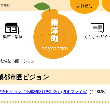
郡東洋町
L
閲覧補助
楽市・楽座
くらしの
ガイ
広域都市圏ビジョン
域都市圏ビジョン
圏ビジョン（令和3年3月改訂版）(PDFファイル)
（4.48MB）