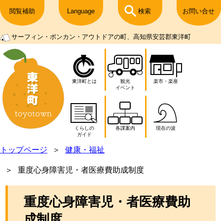
閲覧補助
Language
検索
お問い合せ
サーフィン・ポンカン・アウトドアの町、高知県安芸郡東洋町
東洋町とは
観光
楽市・楽座
イベント
くらしの
各課案内
現在の波
ガイド
トップページ
健康・福祉
重度心身障害児・者医療費助成制度
重度心身障害児・者医療費助
成制度