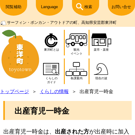
閲覧補助
Language
検索
お問い合せ
サーフィン・ポンカン・アウトドアの町、高知県安芸郡東洋町
東洋町とは
観光
楽市・楽座
イベント
くらしの
各課案内
現在の波
ガイド
トップページ
くらしの情報
出産育児一時金
出産育児一時金
出産育児一時金は、
出産された方
が出産時に加入