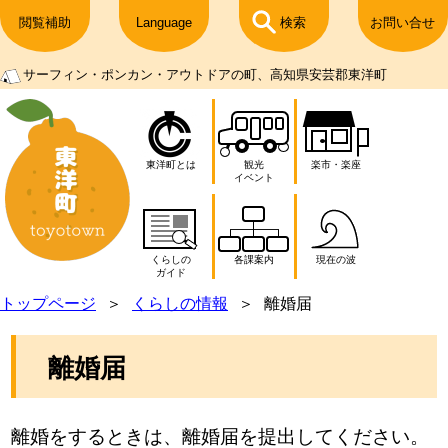
閲覧補助
Language
検索
お問い合せ
サーフィン・ポンカン・アウトドアの町、高知県安芸郡東洋町
東洋町とは
観光
楽市・楽座
イベント
くらしの
各課案内
現在の波
ガイド
トップページ
くらしの情報
離婚届
離婚届
離婚をするときは、離婚届を提出してください。