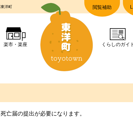
郡東洋町
L
閲覧補助
楽市・楽座
くらしの
ガイ
、死亡届の提出が必要になります。