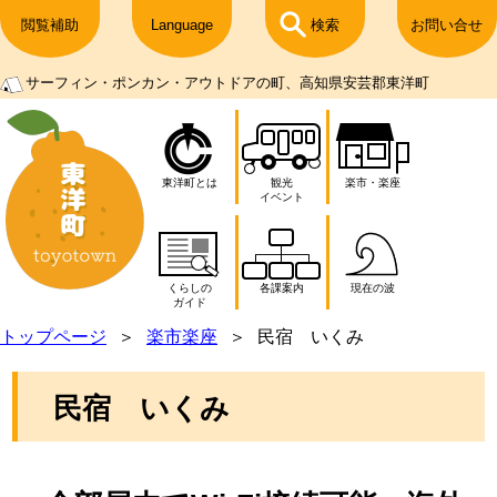
閲覧補助
Language
検索
お問い合せ
サーフィン・ポンカン・アウトドアの町、高知県安芸郡東洋町
東洋町とは
観光
楽市・楽座
イベント
くらしの
各課案内
現在の波
ガイド
トップページ
楽市楽座
民宿 いくみ
民宿 いくみ