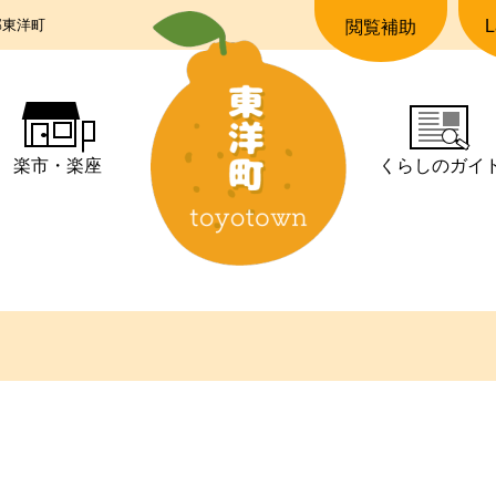
郡東洋町
L
閲覧補助
楽市・楽座
くらしの
ガイ