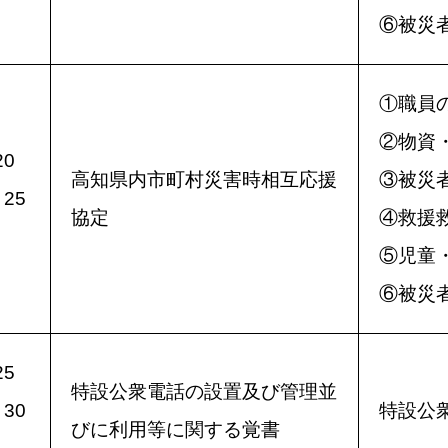
⑥被災
①職員
②物資
0
高知県内市町村災害時相互応援
③被災
25
協定
④救援
⑤児童
⑥被災
5
特設公衆電話の設置及び管理並
30
特設公
びに利用等に関する覚書