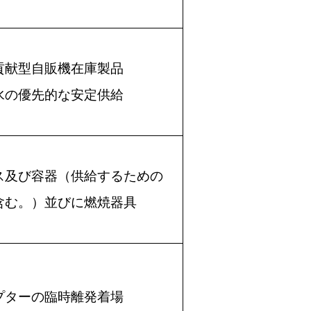
貢献型自販機在庫製品
水の優先的な安定供給
ス及び容器（供給するための
含む。）並びに燃焼器具
プターの臨時離発着場