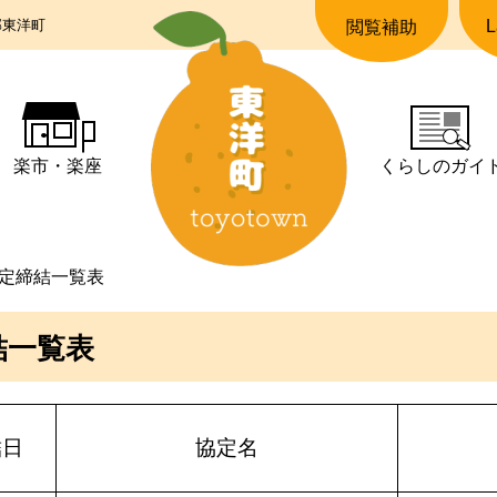
郡東洋町
L
閲覧補助
楽市・楽座
くらしの
ガイ
定締結一覧表
結一覧表
結日
協定名