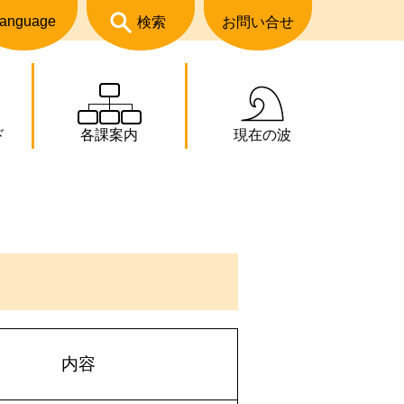
anguage
検索
お問い合せ
ド
各課案内
現在の波
内容