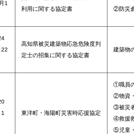
月1
利用に関する協定書
②防災
4
高知県被災建築物応急危険度判
22
建築物
定士の招集に関する協定書
①職員
②物資
0
③被災
1
東洋町・海陽町災害時応援協定
④救援
⑤児童