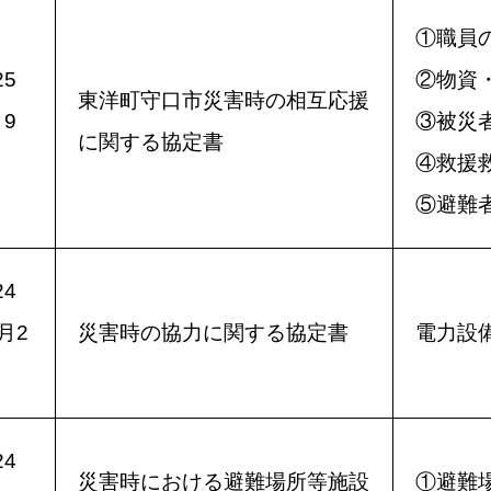
①職員
5
②物資
東洋町守口市災害時の相互応援
9
③被災
に関する協定書
④救援
⑤避難
4
月2
災害時の協力に関する協定書
電力設
4
災害時における避難場所等施設
①避難