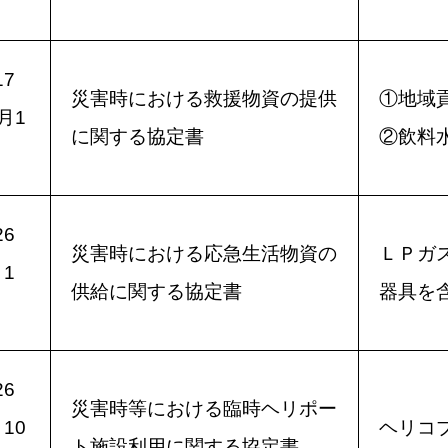
7
災害時における救援物資の提供
①地域
月1
に関する協定書
②飲料
6
災害時における応急生活物資の
ＬＰガ
1
供給に関する協定書
器具を
6
災害時等における臨時ヘリポー
10
ヘリコ
ト施設利用に関する協定書