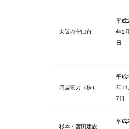
平成2
大阪府守口市
年1月
日
平成2
四国電力（株）
年11
7日
平成2
杉本・宮田建設