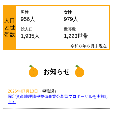
男性
女性
956人
979人
人口
と世
総人口
世帯数
帯数
1,935人
1,223世帯
令和８年６月末現在
お知らせ
2026年07月13日
（税務課
）
固定資産地理情報整備事業公募型プロポーザルを実施し
ます