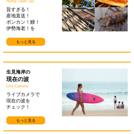
Home Town Tax
旨すぎる！
産地直送！
ポンカン！鰻！
伊勢海老！を
もっと見る
生見海岸の
現在の波
Live Camera
ライブカメラで
現在の波を
チェック！
もっと見る