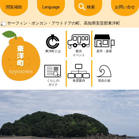
閲覧補助
Language
検索
お問い合せ
サーフィン・ポンカン・アウトドアの町、高知県安芸郡東洋町
東洋町とは
観光
楽市・楽座
イベント
くらしの
各課案内
現在の波
ガイド